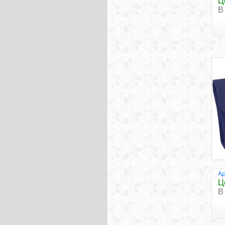
Ц
В
Ц
В